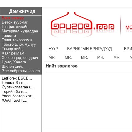
Дэмжигчид
Банк санхүү
Бетон зуурмаг
График дизайн
Материал худалдаа
Тавилга
Тоног төхөөрөмж
Тоосго Блок Чулуу
Төмөр хийц
НҮҮР
БАРИЛГЫН БРИГАДУУД
БРИ
Хаяг реклам
MR.
MR.
MR.
MR.
MR.
M
Хөөсөнцөр, сендвич
Цонх, Хаалга
Нийт зөвлөгөө
Шилэн хийц
Элс хайрганы карьер
LetForex ББСБ...
Голомт банк...
Суртчилгаагаа б...
Төрийн банк...
Улаанбаатар хот...
ХААН БАНК...