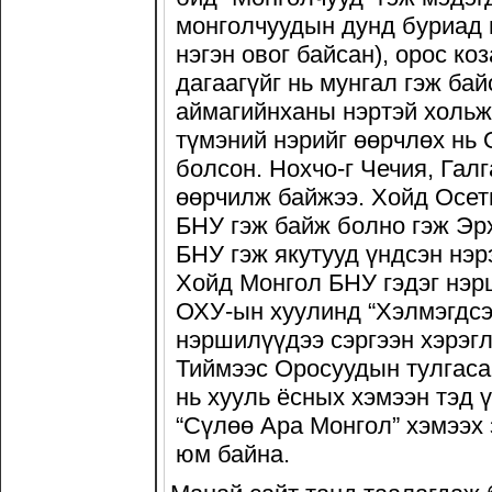
монголчуудын дунд буриад 
нэгэн овог байсан), орос ко
дагаагүйг нь мунгал гэж ба
аймагийнханы нэртэй хольж 
түмэний нэрийг өөрчлөх нь 
болсон. Нохчо-г Чечия, Галг
өөрчилж байжээ. Хойд Осет
БНУ гэж байж болно гэж Эр
БНУ гэж якутууд үндсэн нэр
Хойд Монгол БНУ гэдэг нэрш
ОХУ-ын хуулинд “Хэлмэгдсэн
нэршилүүдээ сэргээн хэрэглэ
Тиймээс Оросуудын тулгаса
нь хууль ёсных хэмээн тэд 
“Сүлөө Ара Монгол” хэмээх
юм байна.