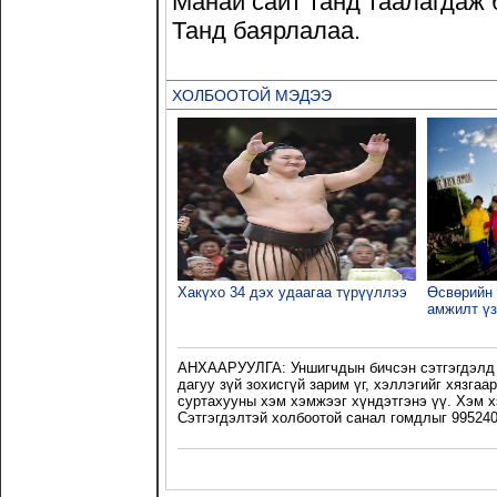
Манай сайт танд таалагдаж 
Танд баярлалаа.
ХОЛБООТОЙ МЭДЭЭ
Хакүхо 34 дэх удаагаа түрүүллээ
Өсвөрийн 
амжилт ү
АНХААРУУЛГА: Уншигчдын бичсэн сэтгэгдэлд 
дагуу зүй зохисгүй зарим үг, хэллэгийг хязга
суртахууны хэм хэмжээг хүндэтгэнэ үү. Хэм х
Сэтгэгдэлтэй холбоотой санал гомдлыг 995240