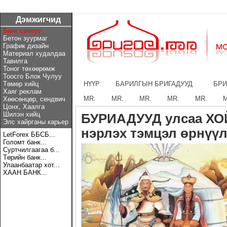
Дэмжигчид
Банк санхүү
Бетон зуурмаг
График дизайн
Материал худалдаа
Тавилга
Тоног төхөөрөмж
Тоосго Блок Чулуу
Төмөр хийц
НҮҮР
БАРИЛГЫН БРИГАДУУД
БРИ
Хаяг реклам
MR.
MR.
MR.
MR.
MR.
M
Хөөсөнцөр, сендвич
Цонх, Хаалга
Шилэн хийц
БУРИАДУУД улсаа ХО
Элс хайрганы карьер
нэрлэх тэмцэл өрнүүл
LetForex ББСБ...
Голомт банк...
Суртчилгаагаа б...
Төрийн банк...
Улаанбаатар хот...
ХААН БАНК...