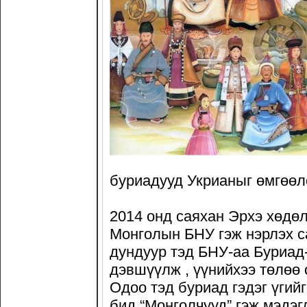
буриадууд Укрианыг өмгөөл
2014 онд саяхан Эрхэ хөдө
Монголын БНУ гэж нэрлэх с
дундуур тэд БНУ-аа Буриад
дэвшүүлж , үүнийхээ төлөө 
Одоо тэд буриад гэдэг үгий
бид “Монголчууд” гэж мэдэг