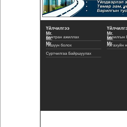
Үйлчилгээ
Үйлчилг
Mr.
Mr.
Хамтран ажиллах
Барилгын 
Mr.
Mr.
Mr.
Mr.
Гишүүн болох
Аж ахуйн 
Суртчилгаа Байршуулах