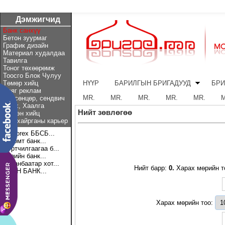
Дэмжигчид
Банк санхүү
Бетон зуурмаг
График дизайн
Материал худалдаа
Тавилга
Тоног төхөөрөмж
Тоосго Блок Чулуу
Төмөр хийц
НҮҮР
БАРИЛГЫН БРИГАДУУД
БРИ
Хаяг реклам
MR.
MR.
MR.
MR.
MR.
M
Хөөсөнцөр, сендвич
Цонх, Хаалга
Нийт зөвлөгөө
Шилэн хийц
Элс хайрганы карьер
LetForex ББСБ...
Голомт банк...
Суртчилгаагаа б...
Төрийн банк...
Улаанбаатар хот...
Нийт барр:
0.
Харах мөрийн т
ХААН БАНК...
Харах мөрийн тоо: